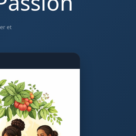
 Passion
er et