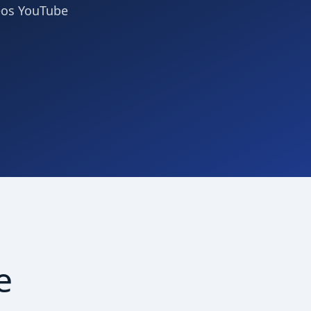
déos YouTube
e